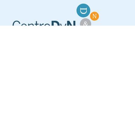
Centro dental y de nutrición
Legal
Accesibilidad
Aviso legal
Política de privacidad
Política de cookies
Contacto
Accesos
Odontología