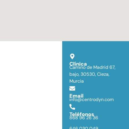
Clínica
Camino de Madrid 67,
bajo, 30530, Cieza,
Murcia
Email
info@centrodyn.com
Teléfonos
868 96 26 36
646 030 049